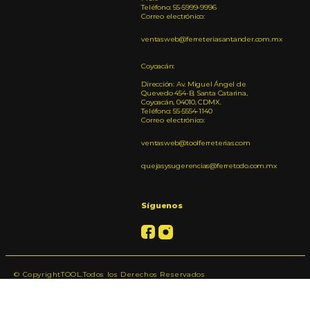
Teléfono: 55-5999-9996
Correo electrónico:
ventasweb@ferreteriasantander.com.mx
Coyoacán:
Dirección: Av. Miguel Ángel de
Quevedo 454-B, Santa Catarina,
Coyoacán, 04010, CDMX.
Teléfono: 55-5554-1140
Correo electrónico:
ventasweb@toolferreterias.com
quejasysugerencias@ferretodo.com.mx
Síguenos
© CopyrightTOOL.Todos los Derechos Reservados