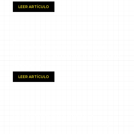
LEER ARTÍCULO
11.08.25
¿Tu jardín parece una selva? Las
herramientas que necesitas para
mantenerlo bajo control (sin romperte
la espalda)
LEER ARTÍCULO
14.07.25
La diferencia entre avanzar y
estancarse… puede estar en tu caja
de herramientas