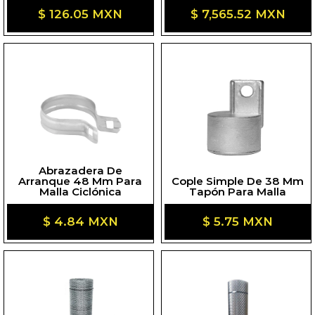
Precio
$ 126.05 MXN
Precio
$ 7,565.52 MXN
habitual
habitual
Abrazadera De
Arranque 48 Mm Para
Cople Simple De 38 Mm
Malla Ciclónica
Tapón Para Malla
Precio
$ 4.84 MXN
Precio
$ 5.75 MXN
habitual
habitual