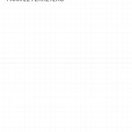
09.09.25
El taller que sueñas empieza aquí
¿Por qué armar un buen taller cambia
todo? Un taller bien equipado no solo
es un espacio lleno d...