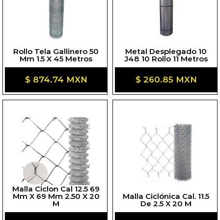
Rollo Tela Gallinero 50
Metal Desplegado 10
Mm 1.5 X 45 Metros
J48 10 Rollo 11 Metros
Precio
$ 874.74 MXN
Precio
$ 260.85 MXN
habitual
habitual
Malla Ciclon Cal 12.5 69
Mm X 69 Mm 2.50 X 20
Malla Ciclónica Cal. 11.5
M
De 2.5 X 20 M