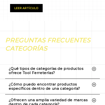
LEER ARTÍCULO
PREGUNTAS FRECUENTES
CATEGORÍAS
¿Qué tipos de categorías de productos
ofrece Tool Ferreterías?
Tool Ferreterías ofrece una amplia gama de
¿Cómo puedo encontrar productos
categorías de productos, incluyendo
específicos dentro de una categoría?
herramientas, productos de acero, fierro y
Puedes explorar nuestras categorías de
¿Ofrecen una amplia variedad de marcas
similares, maquinaria, productos ferreteros,
productos y utilizar filtros de búsqueda para
dentro de cada categoría?