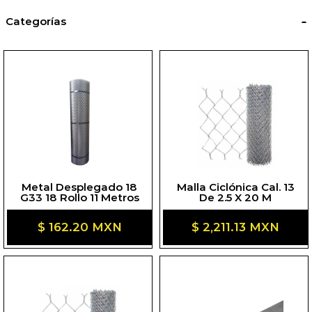
Categorías
Categorías
Metal Desplegado 18
Malla Ciclónica Cal. 13
G33 18 Rollo 11 Metros
De 2.5 X 20 M
Precio
$ 162.20 MXN
Precio
$ 2,211.13 MXN
habitual
habitual