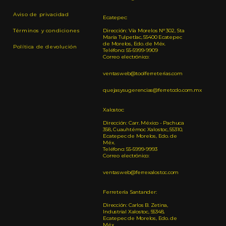
Aviso de privacidad
Ecatepec:
Términos y condiciones
Dirección: Vía Morelos N° 302, Sta
Maria Tulpetlac, 55400 Ecatepec
de Morelos, Edo. de Méx.
Política de devolución
Teléfono: 55-5999-9909
Correo electrónico:
ventasweb@toolferreterias.com
quejasysugerencias@ferretodo.com.mx
Xalostoc:
Dirección: Carr. México - Pachuca
358, Cuauhtémoc Xalostoc, 55310,
Ecatepec de Morelos, Edo. de
Méx.
Teléfono: 55-5999-9993
Correo electrónico:
ventasweb@ferrexalostoc.com
Ferretería Santander:
Dirección: Carlos B. Zetina,
Industrial Xalostoc, 55348,
Ecatepec de Morelos, Edo. de
Méx.