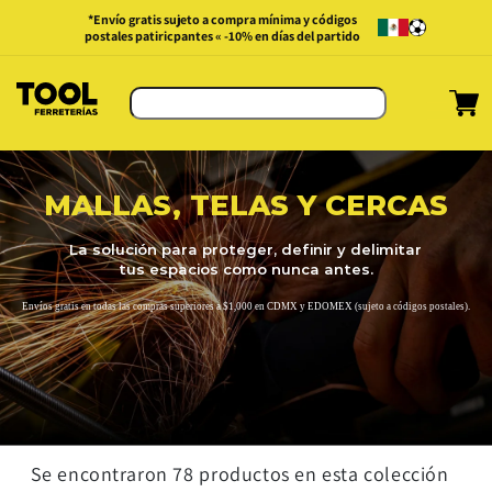
Ir
*Envío gratis sujeto a compra mínima y códigos
directamente
postales patiricpantes « -10% en días del partido
al contenido
Carrit
MALLAS, TELAS Y CERCAS
La solución para proteger, definir y delimitar
tus espacios como nunca antes.
Envíos gratis en todas las compras superiores a $1,000 en CDMX y EDOMEX (sujeto a códigos postales).
Se encontraron 78 productos en esta colección