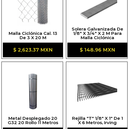
Solera Galvanizada De
Malla Ciclónica Cal. 13
1/8" X 3/4" X 2 M Para
De 3 X 20 M
Malla Ciclónica
Precio
$ 2,623.37 MXN
Precio
$ 148.96 MXN
habitual
habitual
Metal Desplegado 20
Rejilla "T" 1/8" X 1" De 1
G32 20 Rollo 11 Metros
X 6 Metros, Irving