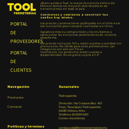
¡Bienvenido a Tool, la mejor ferretería online de
México! Somos los mejores distribuidores de
herramientas en todo el país.
Conócenos y comienza a construir tus
sueños hoy mismo.
PORTAL
Los precios y promociones publicados en el sitio web
son exclusivos para compras realizadas en línea.
DE
Agradecemos su comprensión y los invitamos a
aprovechar las exclusivas promociones de nuestra
plataforma.
PROVEEDORES
Los precios incluyen IVA y están sujetos a cambios sin
previo aviso. No válido para otras promociones. Las
imágenes son solo con fines
PORTAL
ilustrativos. Los productos están sujetos a
disponibilidad. Envió gratis sujeto a C.P.
DE
CLIENTES
Navegación
Sucursales
Tlalnepantla
Productos
Dirección: Via Gustavo Baz. 401.
Contacto
Fracc. Tlaxcolpan Tlalnepantla,
54030 México, Méx.
Teléfono: 55-5091-6161
Correo electrónico:
Políticas y términos
ventasweb@ferreteriamodelo.mx