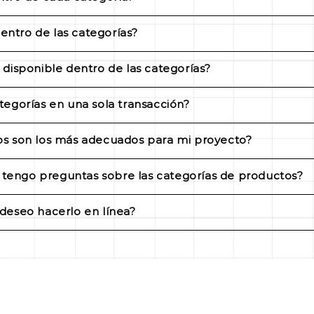
frecer una selección diversa de marcas de renombre de
entro de las categorías?
rías están respaldados por garantías para garantizar la 
disponible dentro de las categorías?
speciales y promociones dentro de nuestras categorí
egorías en una sola transacción?
uentos en productos de alta calidad.
ategorías a tu carrito de compras y realizar una sola 
s son los más adecuados para mi proyecto?
ible para ofrecerte asesoramiento personalizado y rec
 tengo preguntas sobre las categorías de productos?
po de atención al cliente por teléfono, correo electró
deseo hacerlo en línea?
zada.
atepec. Horarios de atención: de lunes a viernes, de 9
, de 9:00 am a 7:00 pm, y sábados de 9:00 am a 3:00 pm