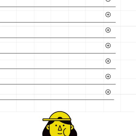
ntro de cada categoría para satisfacer las
calidad y la satisfacción del cliente.
as de productos. Te recomendamos estar
transacción para mayor conveniencia.
omendaciones sobre los productos más
nico o visitando cualquiera de nuestras
:00 am a 6:00 pm, y sábados de 9:00 am a
 (Ecatepec).