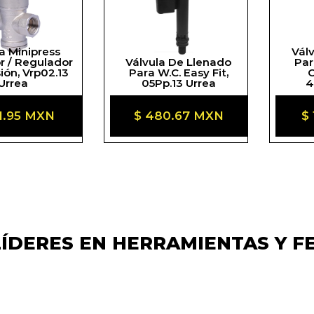
a Minipress
Vál
r / Regulador
Válvula De Llenado
Par
ión, Vrp02.13
Para W.C. Easy Fit,
C
Urrea
05Pp.13 Urrea
4
io
1.95 MXN
Precio
$ 480.67 MXN
P
$
tual
habitual
ha
ÍDERES EN HERRAMIENTAS Y F