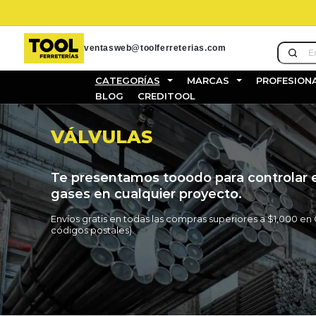
Ir
directamente
al contenido
ventasweb@toolferreterias.com
CATEGORÍAS
MARCAS
PROFESION
BLOG
CREDITOOL
VÁLVULAS
Te presentamos tooodo para controlar el
gases en cualquier proyecto.
Envíos gratis en todas las compras superiores a $1,000 
códigos postales).