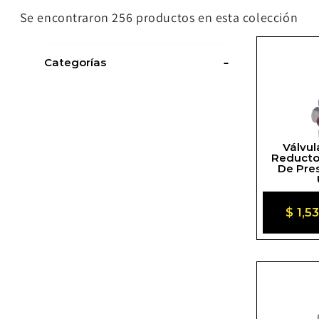
Se encontraron 256 productos en esta colección
Categorías
Categorías
Válvul
Reducto
De Pres
Prec
$ 1,5
habit