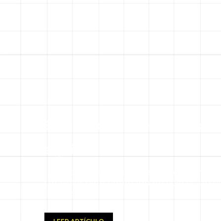
09.09.25
El taller que sueñas empie
aquí
¿Por qué armar un buen taller cambia
Un taller bien equipado no solo es un e
lleno d...