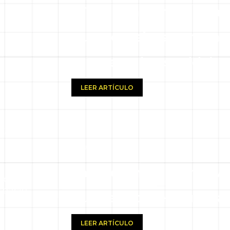
¿Tu jardín parece una 
que necesitas para man
romperte la espalda)
LEER ARTÍCULO
za
14.07.25
La diferencia entre av
 todo?
spacio
puede estar en tu caja
LEER ARTÍCULO