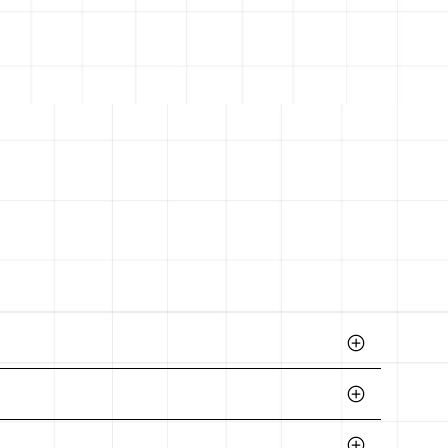
ctos de acero, fierro y similares,
s de hojalatería y pintura, productos de
ápidamente los productos que necesitas según