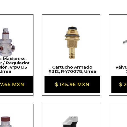
a Maxipress
r / Regulador
ión, Vrp01.13
Cartucho Armado
Válvu
Urrea
#312, R470078, Urrea
io
37.66 MXN
Precio
$ 145.96 MXN
Pr
$ 
ual
habitual
hab