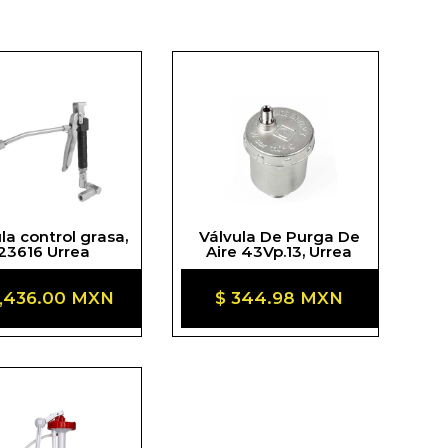
la control grasa,
Válvula De Purga De
23616 Urrea
Aire 43Vp.13, Urrea
ecio
2,436.00 MXN
Precio
$ 344.98 MXN
itual
habitual