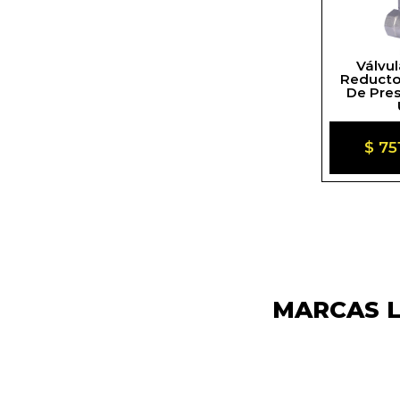
Válvul
Reducto
De Pres
Prec
$ 75
habi
MARCAS L