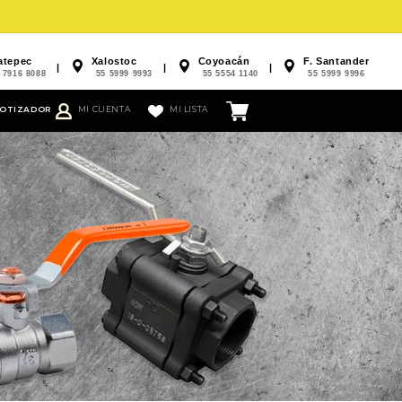
atepec
Xalostoc
Coyoacán
F. Santander
|
|
|
 7916 8088
55 5999 9993
55 5554 1140
55 5999 9996
CARRITO
OTIZADOR
MI CUENTA
MI LISTA