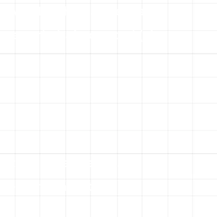
selva? Las herramientas
tenerlo bajo control (sin
anzar y estancarse…
 de herramientas