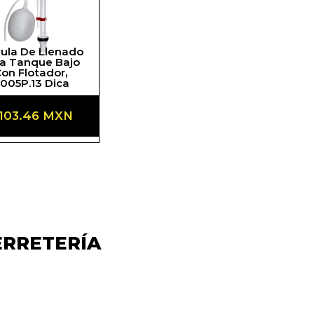
vula De Llenado
a Tanque Bajo
on Flotador,
005P.13 Dica
recio
 103.46 MXN
bitual
ERRETERÍA