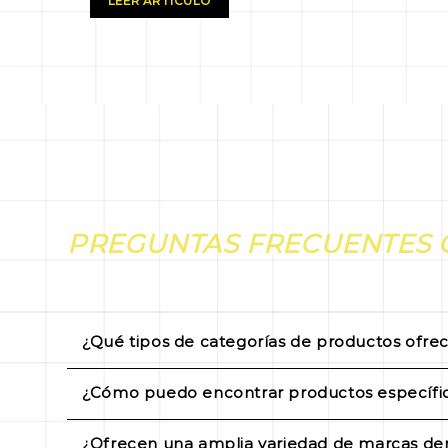
LEER ARTÍCULO
PREGUNTAS FRECUENTES 
¿Qué tipos de categorías de productos ofrec
Tool Ferreterías ofrece una amplia gama de c
¿Cómo puedo encontrar productos específic
maquinaria, productos ferreteros, material el
Puedes explorar nuestras categorías de prod
albañilería y construcción, productos para t
¿Ofrecen una amplia variedad de marcas den