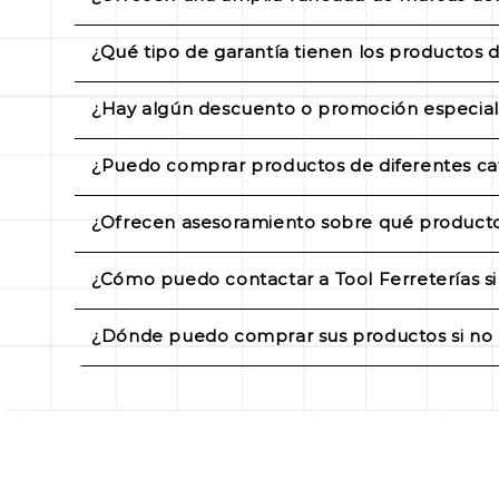
tus especificaciones.
Sí, en Tool Ferreterías nos esforzamos por o
¿Qué tipo de garantía tienen los productos d
necesidades de nuestros clientes.
Todos los productos dentro de nuestras catego
¿Hay algún descuento o promoción especial 
Sí, periódicamente ofrecemos descuentos e
¿Puedo comprar productos de diferentes cat
atento a nuestras ofertas para obtener desc
Sí, puedes agregar productos de diferentes c
¿Ofrecen asesoramiento sobre qué producto
Sí, nuestro equipo de expertos está dispon
¿Cómo puedo contactar a Tool Ferreterías si
adecuados para tus proyectos específicos.
Puedes ponerte en contacto con nuestro equi
¿Dónde puedo comprar sus productos si no 
sucursales para obtener asistencia personali
Tenemos tiendas físicas en Tlalnepantla y Ec
2:00 pm (Tlalnepantla), y de lunes a viernes