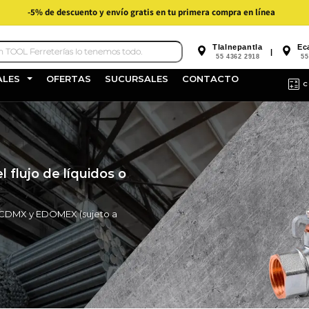
-5% de descuento y envío gratis en tu primera compra en línea
Tlalnepantla
Ec
|
55 4362 2918
55
ALES
OFERTAS
SUCURSALES
CONTACTO
C
 flujo de líquidos o
en CDMX y EDOMEX (sujeto a